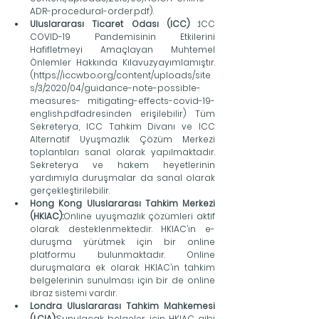
ADR-procedural-order.pdf).
Uluslararası Ticaret Odası (ICC) :
ICC 
COVID-19 Pandemisinin Etkilerini 
Hafifletmeyi Amaçlayan Muhtemel 
Önlemler Hakkında Kılavuzyayımlamıştır. 
(https://iccwbo.org/content/uploads/site
s/3/2020/04/guidance-note-possible-
measures- mitigating-effects-covid-19-
english.pdfadresinden erişilebilir) Tüm 
Sekreterya, ICC Tahkim Divanı ve ICC 
Alternatif Uyuşmazlık Çözüm Merkezi 
toplantıları sanal olarak yapılmaktadır. 
Sekreterya ve hakem heyetlerinin 
yardımıyla duruşmalar da sanal olarak 
gerçekleştirilebilir.
Hong Kong Uluslararası Tahkim Merkezi 
(HKIAC):
Online uyuşmazlık çözümleri aktif 
olarak desteklenmektedir. HKIAC’ın e-
duruşma yürütmek için bir online 
platformu bulunmaktadır. Online 
duruşmalara ek olarak HKIAC’ın tahkim 
belgelerinin sunulması için bir de online 
ibraz sistemi vardır.
Londra Uluslararası Tahkim Mahkemesi 
(LCIA):
Sunulacak belgeler için HKIAC gibi 