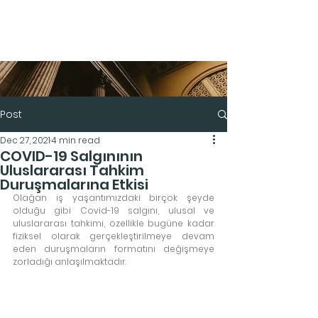
Post
Dec 27, 2021
4 min read
COVID-19 Salgınının
Uluslararası Tahkim
Duruşmalarına Etkisi
Olağan iş yaşantımızdaki birçok şeyde 
olduğu gibi Covid-19 salgını, ulusal ve 
uluslararası tahkimi, özellikle bugüne kadar 
fiziksel olarak gerçekleştirilmeye devam 
eden duruşmaların formatını değişmeye 
zorladığı anlaşılmaktadır.