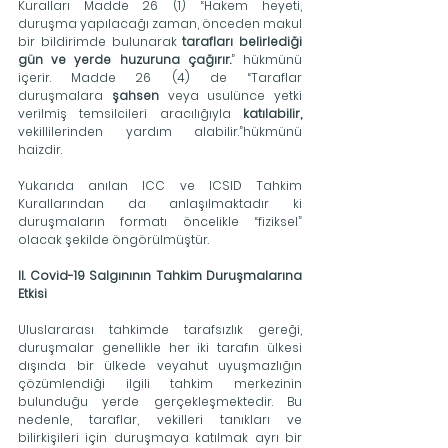
Kuralları Madde 26 (1) “Hakem heyeti, 
duruşma yapılacağı zaman, önceden makul 
bir bildirimde bulunarak 
tarafları belirlediği 
gün ve yerde huzuruna çağırır.
” hükmünü 
içerir. Madde 26 (4) de “Taraflar 
duruşmalara 
şahsen 
veya usulünce yetki 
verilmiş temsilcileri aracılığıyla 
katılabilir, 
vekillilerinden yardım alabilir.”hükmünü 
haizdir.
Yukarıda anılan ICC ve ICSID Tahkim 
Kurallarından da anlaşılmaktadır ki 
duruşmaların formatı öncelikle “fiziksel” 
olacak şekilde öngörülmüştür.
II. Covid-19 Salgınının Tahkim Duruşmalarına 
Etkisi
Uluslararası tahkimde tarafsızlık gereği, 
duruşmalar genellikle her iki tarafın ülkesi 
dışında bir ülkede veyahut uyuşmazlığın 
çözümlendiği ilgili tahkim merkezinin 
bulunduğu yerde gerçekleşmektedir. Bu 
nedenle, taraflar, vekilleri tanıkları ve 
bilirkişileri için duruşmaya katılmak ayrı bir 