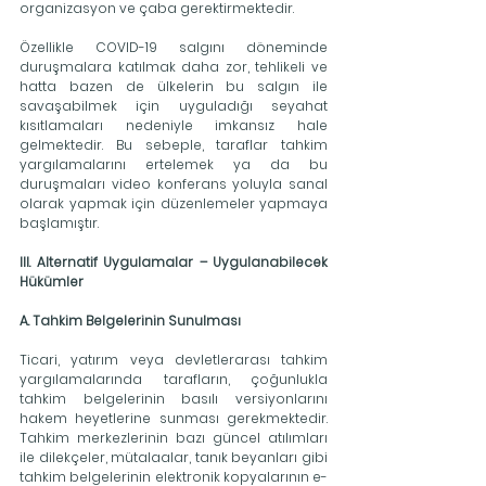
organizasyon ve çaba gerektirmektedir.
Özellikle COVID-19 salgını döneminde 
duruşmalara katılmak daha zor, tehlikeli ve 
hatta bazen de ülkelerin bu salgın ile 
savaşabilmek için uyguladığı seyahat 
kısıtlamaları nedeniyle imkansız hale 
gelmektedir. Bu sebeple, taraflar tahkim 
yargılamalarını ertelemek ya da bu 
duruşmaları video konferans yoluyla sanal 
olarak yapmak için düzenlemeler yapmaya 
başlamıştır.
III. Alternatif Uygulamalar – Uygulanabilecek 
Hükümler
A. Tahkim Belgelerinin Sunulması
Ticari, yatırım veya devletlerarası tahkim 
yargılamalarında tarafların, çoğunlukla 
tahkim belgelerinin basılı versiyonlarını 
hakem heyetlerine sunması gerekmektedir. 
Tahkim merkezlerinin bazı güncel atılımları 
ile dilekçeler, mütalaalar, tanık beyanları gibi 
tahkim belgelerinin elektronik kopyalarının e-