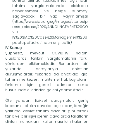
kontrol altında tutulabilmesi açısından 
tahkim yargılamalarında elektronik 
haberleşmeyi ve belge sunmayı 
sağlayacak bir yazı yayımlamıştır 
(https://www.siac.org.sg/images/stories/p
ress_release/2020/ANNOUNCEMENT%20CO
VID-
19%20SIAC%20Case%20Management%20U
pdate.pdfadresinden erişilebilir).
IV. Sonuç
Şüphesiz, mevcut COVID-19 salgını 
uluslararası tahkim yargılamalarını farklı 
yönlerden etkilemektedir. Bunlardan biri 
yukarıda detaylarıyla anlatılan 
duruşmalardır. Yukarıda da anlatıldığı gibi 
tahkim merkezleri, muhtemel hak kayıplarını 
önlemek için gerekli adımları atma 
hususunda ellerinden geleni yapmaktadır.
Öte yandan, fiziksel duruşmalar; geniş 
kapsamlı tahkim davaları açısından, örneğin 
yatırımcı-devlet tahkim davaları gibi birçok 
tanık ve bilirkişiyi içeren davalarda tarafların 
dinlenilme haklarını kullanması için halen en 
iyi yol olarak gözükmektedir. Bu tanıkların 