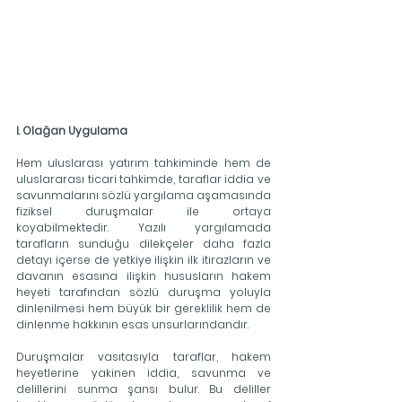
I. Olağan Uygulama
Hem uluslarası yatırım tahkiminde hem de 
uluslararası ticari tahkimde, taraflar iddia ve 
savunmalarını sözlü yargılama aşamasında 
fiziksel duruşmalar ile ortaya 
koyabilmektedir. Yazılı yargılamada 
tarafların sunduğu dilekçeler daha fazla 
detayı içerse de yetkiye ilişkin ilk itirazların ve 
davanın esasına ilişkin hususların hakem 
heyeti tarafından sözlü duruşma yoluyla 
dinlenilmesi hem büyük bir gereklilik hem de 
dinlenme hakkının esas unsurlarındandır.
Duruşmalar vasıtasıyla taraflar, hakem 
heyetlerine yakinen iddia, savunma ve 
delillerini sunma şansı bulur. Bu deliller 