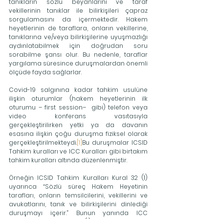
tanıkların sözlü beyanlarını ve taraf 
vekillerinin tanıklar ile bilirkişileri çapraz 
sorgulamasını da içermektedir. Hakem 
heyetlerinin de taraflara, onların vekillerine, 
tanıklarına ve/veya bilirkişilerine uyuşmazlığı 
aydınlatabilmek için doğrudan soru 
sorabilme şansı olur. Bu nedenle, taraflar 
yargılama süresince duruşmalardan önemli 
ölçüde fayda sağlarlar.
Covid-19 salgınına kadar tahkim usulüne 
ilişkin oturumlar (hakem heyetlerinin ilk 
oturumu – first session–  gibi) telefon veya 
video konferans vasıtasıyla 
gerçekleştirilirken yetki ya da davanın 
esasına ilişkin çoğu duruşma fiziksel olarak 
gerçekleştirilmekteydi.
[1]
Bu duruşmalar ICSID 
Tahkim kuralları ve ICC Kuralları gibi birtakım 
tahkim kuralları altında düzenlenmiştir.
Örneğin ICSID Tahkim Kuralları Kural 32 (1) 
uyarınca “Sözlü süreç Hakem Heyetinin 
tarafları, onların temsilcilerini, vekillerini ve 
avukatlarını, tanık ve bilirkişilerini dinlediği 
duruşmayı içerir.” Bunun yanında ICC 