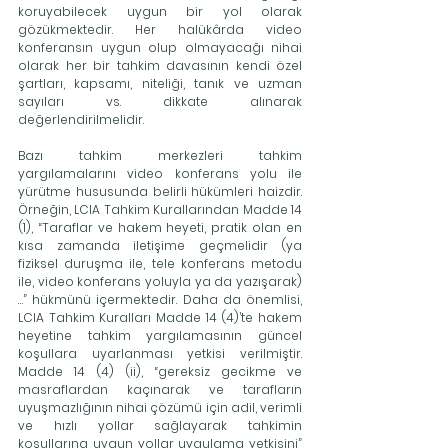
koruyabilecek uygun bir yol olarak 
gözükmektedir. Her halükârda video 
konferansın uygun olup olmayacağı nihai 
olarak her bir tahkim davasının kendi özel 
şartları, kapsamı, niteliği, tanık ve uzman 
sayıları vs. dikkate alınarak 
değerlendirilmelidir.
Bazı tahkim merkezleri tahkim 
yargılamalarını video konferans yolu ile 
yürütme hususunda belirli hükümleri haizdir. 
Örneğin, LCIA Tahkim Kurallarından Madde 14 
(1), “Taraflar ve hakem heyeti, pratik olan en 
kısa zamanda iletişime geçmelidir (ya 
fiziksel duruşma ile, tele konferans metodu 
ile, video konferans yoluyla ya da yazışarak) 
…” hükmünü içermektedir. Daha da önemlisi, 
LCIA Tahkim Kuralları Madde 14 (4)’te hakem 
heyetine tahkim yargılamasının güncel 
koşullara uyarlanması yetkisi verilmiştir. 
Madde 14 (4) (ii), “gereksiz gecikme ve 
masraflardan kaçınarak ve tarafların 
uyuşmazlığının nihai çözümü için adil, verimli 
ve hızlı yollar sağlayarak tahkimin 
koşullarına uygun yollar uygulama yetkisini” 