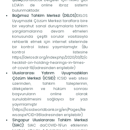
LCIA’in de online ibraz sistemi 
bulunmaktadır.
Bağımsız Tahkim Merkezi (DELOS):
DELOS 
Uyuşmazlık Çözüm Merkezi taraflara bire 
bir veyahut sanal duruşmalarla tahkim 
yargılamalarına devam etmeleri 
konusunda çeşitli sorular vasıtasıyla 
rehberlik etmek için internet sitelerinde 
bir kontrol listesi yayımlamıştır. (Bu 
kontrol listesine 
https://delosdr.org/index.php/2020/03/12/c
hecklist-on-holding-hearings-in-times-
of-covid-19/adresinden erişilebilir)
Uluslararası Yatırım Uyuşmazlıkları 
Çözüm Merkezi (ICSID): 
ICSID web sitesi 
üzerinden, tahkim taleplerinin, 
dilekçelerin ve hüküm sonrası 
başvuruların online olarak 
sunulabilmesini sağlayıcı bir yazı 
yayımlamıştır 
(https://icsid.worldbank.org/en/Pages/Ne
ws.aspx?CID=361adresinden erişilebilir).
Singapur Uluslararası Tahkim Merkezi 
(SIAC): 
SIAC daCOVID-19’un etkilerinin 