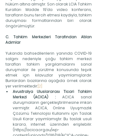
hüküm altına almıştır. Son olarak LCIA Tahkim 
Kuralları Madde 19’da video konferans, 
tarafların bunu tercih etmesi kaydıyla, tahkim 
duruşması formatlarından biri olarak 
öngörülmüştür.
C. Tahkim Merkezleri Tarafından Atılan 
Adımlar
Yukarıda bahsedilenlerin yanında COVID-19 
salgını nedeniyle çoğu tahkim merkezi 
tarafları tahkim yargılamalarını sanal 
duruşmalar ile yürütme konusunda teşvik 
etmek için kılavuzlar yayımlamışlardır. 
Bunlardan bazılarına aşağıda örnek olarak 
yer verilmektedir:
[2]
Avustralya Uluslararası Ticari Tahkim 
Merkezi (ACICA) : 
ACICA sanal 
duruşmaların gerçekleştirilmesine imkan 
vermiştir. ACICA, Online Uyuşmazlık 
Çözümü Teknolojisi Kullanımı için Taslak 
Usuli Karar yayımlamıştır. Bu taslak usuli 
karara, internet üzerinden erişilebilir. 
(https://acica.org.au/wp-
content/uploads/2016/08/ACICA-online-