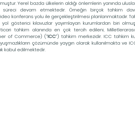
uştur. Yerel bazda ülkelerin aldığı önlemlerin yanında ulusl
süreci devam etmektedir. Örneğin birçok tahkim davas
deo konferans yolu ile gerçekleştirilmesi planlanmaktadır. Ta
 yol gösterici kılavuzlar yayımlayan kurumlardan biri olmuş
ticari tahkim alanında en çok tercih edileni, Milletlerarası
ber of Commerce) (“
ICC
”) tahkim merkezidir. ICC tahkim kura
yuşmazlıkların çözümünde yaygın olarak kullanılmakta ve ICC
ak kabul edilmektedir.