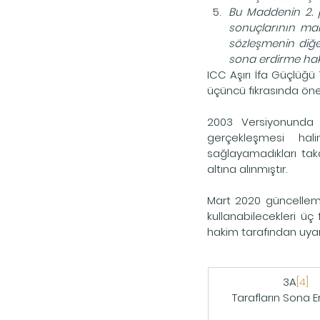
Bu Maddenin 2. p
sonuçlarının mak
sözleşmenin diğer
sona erdirme hakk
ICC Aşırı İfa Güçlüğü 
üçüncü fıkrasında öneml
2003 Versiyonunda t
gerçekleşmesi hal
sağlayamadıkları ta
altına alınmıştır.
Mart 2020 güncelleme
kullanabilecekleri üç f
hakim tarafından uyar
​3A
[4]
Tarafların Sona E