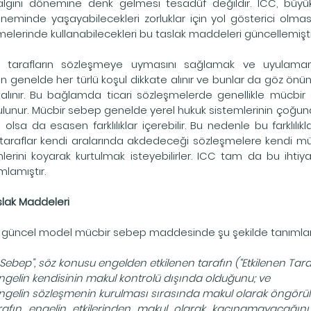
gını dönemine denk gelmesi tesadüf değildir. ICC, büyük 
neminde yaşayabilecekleri zorluklar için yol gösterici olması
melerinde kullanabilecekleri bu taslak maddeleri güncellemişti
de tarafların sözleşmeye uymasını sağlamak ve uyulamam
çin genelde her türlü koşul dikkate alınır ve bunlar da göz önü
lınır. Bu bağlamda ticari sözleşmelerde genellikle mücbir s
lunur. Mücbir sebep genelde yerel hukuk sistemlerinin çoğun
sa da esasen farklılıklar içerebilir. Bu nedenle bu farklılıkla
, taraflar kendi aralarında akdedeceği sözleşmelere kendi mü
ini koyarak kurtulmak isteyebilirler. ICC tam da bu ihtiyacı
lamıştır.
lak Maddeleri
n güncel model mücbir sebep maddesinde şu şekilde tanımlan
Sebep”, söz konusu engelden etkilenen tarafın (“Etkilenen Tara
ngelin kendisinin makul kontrolü dışında olduğunu; ve
ngelin sözleşmenin kurulması sırasında makul olarak öngörü
rafın engelin etkilerinden makul olarak kaçınamayacağını 