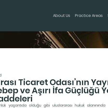
About Us
Practice Areas
d
arası Ticaret Odası’nın Yay
bep ve Aşırı İfa Güçlüğü Y
addeleri
ünlük yaşantıda olduğu gibi uluslararası hukuk alanınında