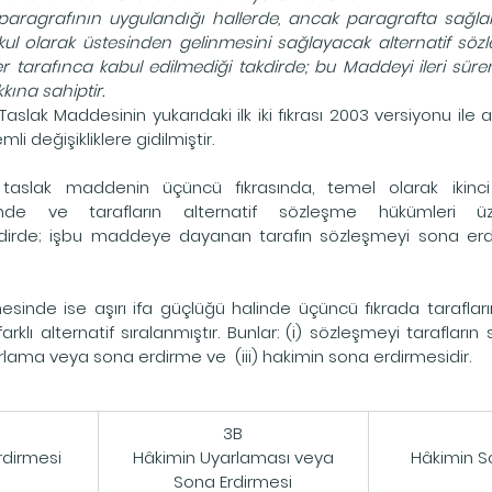
aragrafının uygulandığı hallerde, ancak paragrafta sağlan
ul olarak üstesinden gelinmesini sağlayacak alternatif sözle
 tarafınca kabul edilmediği takdirde; bu Maddeyi ileri süren
ına sahiptir.
Taslak Maddesinin yukarıdaki ilk iki fıkrası 2003 versiyonu ile 
i değişikliklere gidilmiştir.
aslak maddenin üçüncü fıkrasında, temel olarak ikinci fı
inde ve tarafların alternatif sözleşme hükümleri ü
kdirde; işbu maddeye dayanan tarafın sözleşmeyi sona erdi
sinde ise aşırı ifa güçlüğü halinde üçüncü fıkrada tarafları
arklı alternatif sıralanmıştır. Bunlar: (i) sözleşmeyi tarafların s
lama veya sona erdirme ve  (iii) hakimin sona erdirmesidir.
​3B
rdirmesi
Hâkimin Uyarlaması veya
Hâkimin S
Sona Erdirmesi