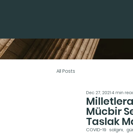
All Posts
Dec 27, 2021
4 min rea
Milletler
Mücbir Se
Taslak M
COVID-19 salgını, g