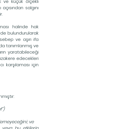
ve küçük ölçekli 
 açısından salgını 
r.
ası halinde hak 
nde bulundurularak 
ebep ve aşırı ifa 
da tanımlanmış ve 
rın yaratabileceği 
zakere edecekleri 
 karşılaması için 
mıştır:
f”)
lemeyeceğini; ve
veya bu etkilerin 