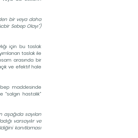
nden bir veya daha 
bir Sebep Olayı”) 
lığı için bu taslak 
ımlanan taslak ile 
psam arasında bir 
ık ve efektif hale 
sebep maddesinde 
“salgın hastalık” 
en aşağıda sayılan 
dığı varsayılır ve 
iğini kanıtlaması 