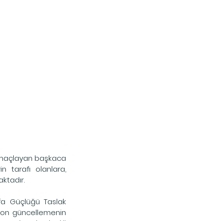
ı amaçlayan başkaca 
 tarafı olanlara, 
aktadır.
a Güçlüğü Taslak 
son güncellemenin 