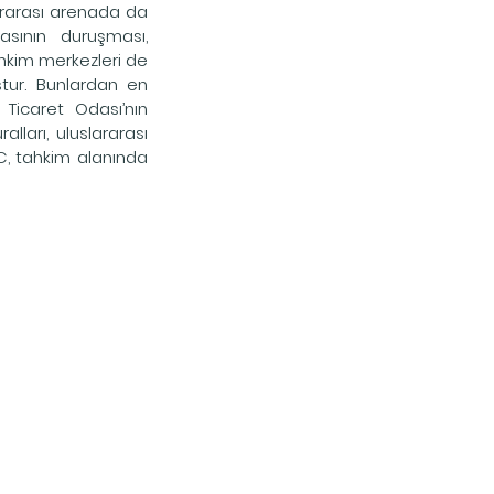
ararası arenada da 
ının duruşması, 
hkim merkezleri de 
tur. Bunlardan en 
 Ticaret Odası’nın 
lları, uluslararası 
, tahkim alanında 