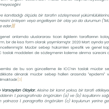
emeyeceğini
e kanıtladığı ölçüde, bir tarafın sözleşmesel yükümlülükleri
rmesini önleyen veya engelleyen bir olay ya da durumun (“Müc
e eder.
[1]
enel anlamda uluslararası ticari ilişkilerin taraflarının kolay
rm, bir de kısa form olarak yayımlamıştır. 2020 Mart ayında yay
güncellenmiştir. Mücbir sebep hükümleri spesifik ve genel ka
CC taslak maddeleri de sözleşmenin kaleme alınma sürecini aç
emlisi de bu son güncelleme ile ICC’nin taslak mücbir 
dikkate alınarak mücbir sebep halleri arasında “epidemi” ve 
almaktadır.
[3]
 Varsayılan Olaylar. 
Aksine bir kanıt yoksa, bir tarafı etkiley
denin 1. paragrafında öngörülen (a) ve (b) koşullarını sağla
ın yalnızca 1. paragrafta öngörülen (c) koşulunun yerine geld