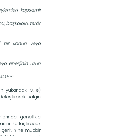
ylemleri, kapsamlı 
, başkaldırı, terör 
i bir kanun veya 
ya enerjinin uzun 
ıkları.
yukarıdaki 3. e) 
leştirerek salgın 
rinde genellikle 
ını zorlaştıracak 
erir. Yine mücbir 