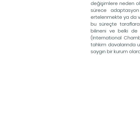
değişimlere neden olm
sürece adaptasyon 
ertelenmekte ya da vi
bu süreçte taraflara
bilineni ve belki de 
(International Cham
tahkim davalarında u
saygın bir kurum olar