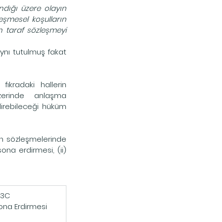
dığı üzere olayın 
şmesel koşulların 
 taraf sözleşmeyi 
aynı tutulmuş fakat 
kradaki hallerin 
zerinde anlaşma 
rebileceği hüküm 
n sözleşmelerinde 
ona erdirmesi, (ii) 
​3C
ona Erdirmesi