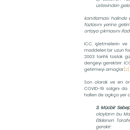
üstesinden gel
kanıtlaması halinde v
fazlasını yerine geti
ortaya çıkmasını ifad
ICC, işletmelerin ve g
maddeleri bir uzun fo
2003 tarihli taslak 
dengeyi gerektirir. I
getirmeyi amaçlar.
[2]
Son olarak ve en ön
COVID-19 salgını da 
halleri de açıkça yer 
3. Mücbir Sebep
olayların bu Mad
Etkilenen Taraf
gerekir: