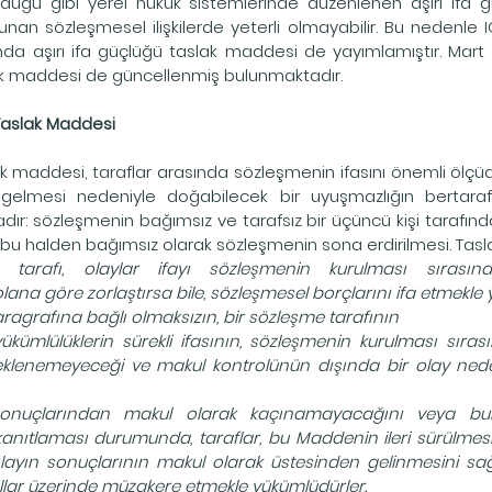
ğu gibi yerel hukuk sistemlerinde düzenlenen aşırı ifa g
unan sözleşmesel ilişkilerde yeterli olmayabilir. Bu nedenle
a aşırı ifa güçlüğü taslak maddesi de yayımlamıştır. Mart 20
lak maddesi de güncellenmiş bulunmaktadır.
 Taslak Maddesi
ak maddesi, taraflar arasında sözleşmenin ifasını önemli ölçüde
mesi nedeniyle doğabilecek bir uyuşmazlığın bertaraf 
ır: sözleşmenin bağımsız ve tarafsız bir üçüncü kişi tarafın
bu halden bağımsız olarak sözleşmenin sona erdirilmesi. Ta
n tarafı, olaylar ifayı sözleşmenin kurulması sırasın
lana göre zorlaştırsa bile, sözleşmesel borçlarını ifa etmekle
ragrafına bağlı olmaksızın, bir sözleşme tarafının
ükümlülüklerin sürekli ifasının, sözleşmenin kurulması sıras
lenemeyeceği ve makul kontrolünün dışında bir olay nedeni
onuçlarından makul olarak kaçınamayacağını veya bunl
anıtlaması durumunda, taraflar, bu Maddenin ileri sürülmesi 
olayın sonuçlarının makul olarak üstesinden gelinmesini sağl
llar üzerinde müzakere etmekle yükümlüdürler.