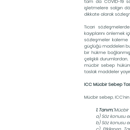
tam da COVID-19 sal
işletmelere salgın dö
dikkate alarak sözleş
Ticari sözleşmeler
kayıplarını önlemek i
sözleşmeler kaleme a
güçlüğü maddeleri bu
bir hükme bağlanmış ol
çelişkili durumlardan
mücbir sebep hükümler
taslak maddeler yayım
ICC Mücbir Sebep Tas
Mücbir sebep, ICC’ni
1. Tanım.
“Mücbir 
a) Söz konusu e
b) Söz konusu e
c) Etkilenen Ta