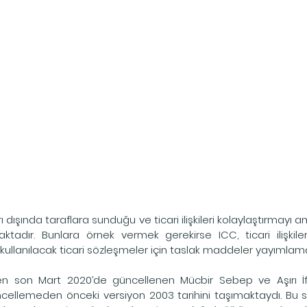
rı dışında taraflara sunduğu ve ticari ilişkileri kolaylaştırmay
adır. Bunlara örnek vermek gerekirse ICC, ticari ilişkilerin
de kullanılacak ticari sözleşmeler için taslak maddeler yayımlam
 en son Mart 2020’de güncellenen Mücbir Sebep ve Aşırı İf
ncellemeden önceki versiyon 2003 tarihini taşımaktaydı. Bu 