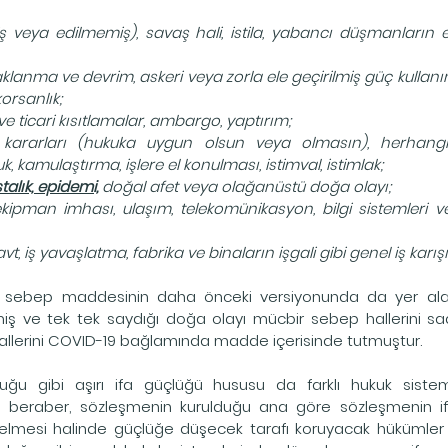
ş veya edilmemiş), savaş hali, istila, yabancı düşmanların e
aklanma ve devrim, askeri veya zorla ele geçirilmiş güç kullanımı
orsanlık;
 ve ticari kısıtlamalar, ambargo, yaptırım;
in kararları (hukuka uygun olsun veya olmasın), herhang
kamulaştırma, işlere el konulması, istimval, istimlak;
alık, epidemi,
doğal afet veya olağanüstü doğa olayı;
kipman imhası, ulaşım, telekomünikasyon, bilgi sistemleri ve
vt, iş yavaşlatma, fabrika ve binaların işgali gibi genel iş karışıkl
 sebep maddesinin daha önceki versiyonunda da yer alan 
ş ve tek tek saydığı doğa olayı mücbir sebep hallerini sade
hallerini COVID-19 bağlamında madde içerisinde tutmuştur.
ğu gibi aşırı ifa güçlüğü hususu da farklı hukuk sistemle
beraber, sözleşmenin kurulduğu ana göre sözleşmenin ifas
lmesi halinde güçlüğe düşecek tarafı koruyacak hükümler iç