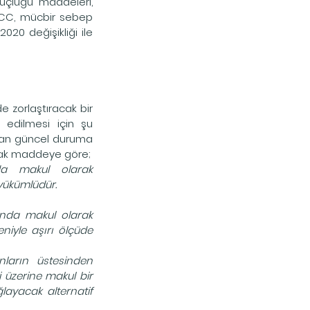
üçlüğü maddeleri, 
 ICC, mücbir sebep 
20 değişikliği ile 
 zorlaştıracak bir 
edilmesi için şu 
dan güncel duruma 
slak maddeye göre;
da makul olarak 
 yükümlüdür.
ında makul olarak 
yle aşırı ölçüde 
arın üstesinden 
üzerine makul bir 
ayacak alternatif 