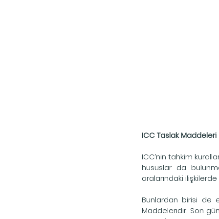
ICC Taslak Maddeleri
ICC’nin tahkim kuralla
hususlar da bulunmakt
aralarındaki ilişkiler
Bunlardan birisi de
Maddeleridir. Son gü