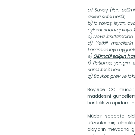
a) Savaş (ilan edilmi
askeri seferberlik;
b) İç savaş, isyan, ay
eylemi, sabotaj veya k
c) Döviz kısıtlamaları
d) Yetkili merciler
kararnameye uygunluk, 
e) 
Ölümcül salgın hast
f) Patlama, yangın, e
süreli kesilmesi;
g) Boykot, grev ve loka
Böylece ICC, mücbir
maddesini güncellemi
hastalık ve epidemi 
Mücbir sebepte oldu
düzenlenmiş olmakla 
olayların meydana ge