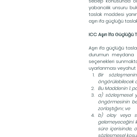
sebep konusunda oldu
yabancılık unsuru bul
taslak maddesi yanınd
aşırı ifa güçlüğü tas
ICC Aşırı İfa Güçlüğü
Aşırı ifa güçlüğü tasl
durumun meydana gel
seçenekleri sunmaktad
uyarlanması veyahut 
Bir sözleşmeni
öngörülebilecek o
Bu Maddenin 1. pa
a) sözleşmesel y
öngörmesinin bek
zorlaştığını; ve
b) olay veya s
gelemeyeceğini k
süre içerisinde, 
sözleşmesel koşu